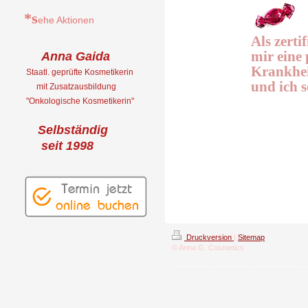
*s
ehe Aktionen
Als zerti
mir eine
Anna Gaida
Krankhei
Staatl. geprüfte Kosmetikerin
und ich s
mit Zusatzausbildung
"Onkologische
Kosmetikerin"
Selbständig
seit 1998
Druckversion
|
Sitemap
© Anna G. Cosmetics