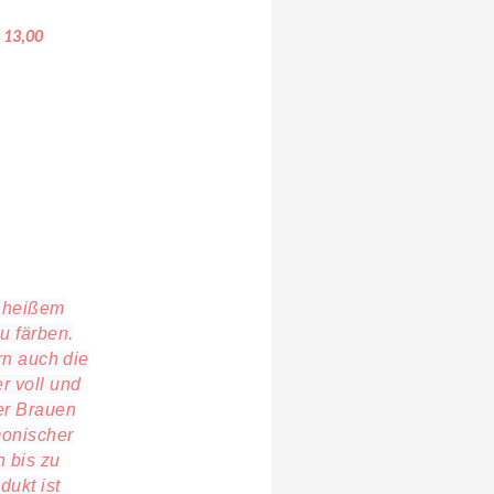
13,00
Henna
t heißem
u färben.
rn auch die
r voll und
er Brauen
monischer
 bis zu
dukt ist